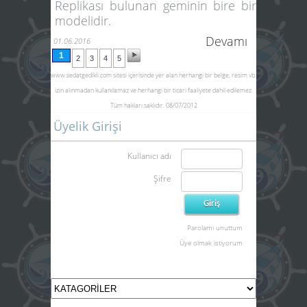
Replikası bulunan geminin bire bir
modelidir.
Devamı
01.06.2016
1
2
3
4
5
www.sedatgedikli.com
sitesi içerisinde yer alan herhangi bir belge, resim vb.
izin alınmadan kullanılamaz ve herhangi bir ticari faaliyete dahil edilemez.
Tüm hakları saklıdır. 08/07/2012
Üyelik Girişi
Kullanıcı adı
Şifre
Parolamı unuttum
Üye olmak istiyorum