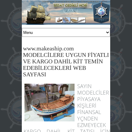
www.makeaship.com
MODELCİLERE UYGUN FİYATLI
VE KARGO DAHİL KİT TEMİN
EDEBİLECEKLERİ WEB
SAYFASI
SAYIN
MODELCİLER
PİYASAYA
KİŞİLERİ
FİNANSAL
YÇNDEN
EZMEYECEK
KARGO DAHİL KİT TATIŞI İÇİN