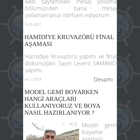
web sayfamdaki mesaj yollama
bölümünden bana mesaj
yollamamanızı istirham ediyorum.
14.05.2021
HAMİDİYE KRUVAZÖRÜ FİNAL
AŞAMASI
Hamidiye Kruvazörü yapımı ve final
dokunuşları. Sayın Levent SAMANCI
yapımı.
Devamı
06.11.2018
MODEL GEMİ BOYARKEN
HANGİ ARAÇLARI
KULLANIYORUZ VE BOYA
NASIL HAZIRLANIYOR ?
Model gemi
boyama
aşaması