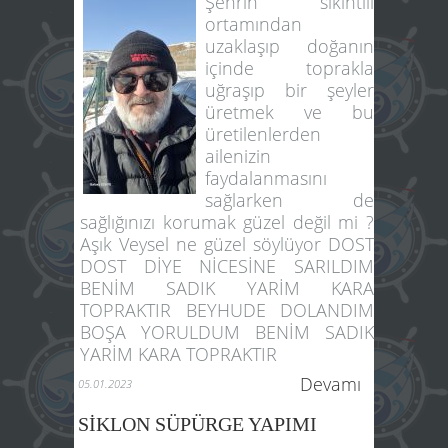
Şehrin sıkıntılı
ortamından
uzaklaşıp doğanın
içinde toprakla
uğraşıp bir şeyler
üretmek ve bu
üretilenlerden
ailenizin
faydalanmasını
sağlarken de
sağlığınızı korumak güzel değil mi ?
Aşık Veysel ne güzel söylüyor DOST
DOST DİYE NİCESİNE SARILDIM
BENİM SADIK YARİM KARA
TOPRAKTIR BEYHUDE DOLANDIM
BOŞA YORULDUM BENİM SADIK
YARİM KARA TOPRAKTIR
Devamı
05.01.2023
SİKLON SÜPÜRGE YAPIMI