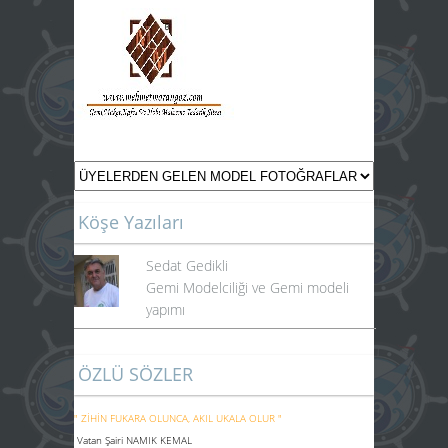
Köşe Yazıları
Sedat Gedikli
Gemi Modelciliği ve Gemi modeli
yapımı
ÖZLÜ SÖZLER
" ZİHİN FUKARA OLUNCA, AKIL UKALA OLUR "
Vatan Şairi NAMIK KEMAL