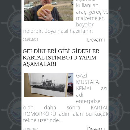
kullanılan
araç gereç ve
malzemeler,
boyalar
nelerdir. Boya nasıl hazırlanır,
Devamı
06.08.2018
GELDİKLERİ GİBİ GİDERLER
KARTAL İSTİMBOTU YAPIM
AŞAMALARI
GAZİ
MUSTAFA
KEMAL asıl
adı
enterprise
olan daha sonra KARTAL
RÖMORKÖRÜ adını alan bu küçük
tekne üzerinde...
Devamı
25.04.2018