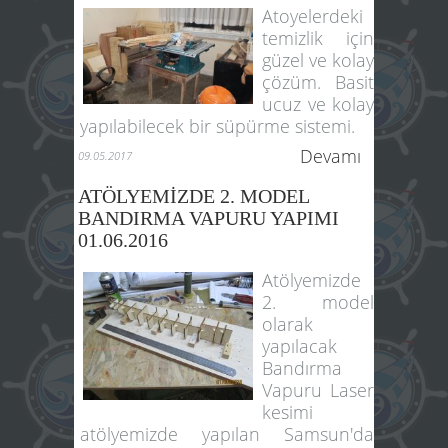
Atoyelerdeki
temizlik için
güzel ve kolay
çözüm. Basit
ucuz ve kolay
yapılabilecek bir süpürme sistemi.
Devamı
09.05.2017
ATÖLYEMİZDE 2. MODEL
BANDIRMA VAPURU YAPIMI
01.06.2016
Atölyemizde
2. model
olarak
yapılacak
Bandırma
Vapuru Laser
kesimi
atölyemizde yapılan Samsun'da