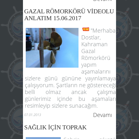
GAZAL RÖMORKÖRÜ VİDEOLU
ANLATIM 15.06.2017
"Merhaba
Dostlar,
Kahraman
Gazal
Römorkörü
yapım
aşamalarını
sizlere günü gününe yayınlamaya
çalışıyorum. Şartların ne göstereceği
belli olmaz ancak çalışma
günlerimiz içinde bu aşamaları
resimleyip sizlere sunacağım.
Devamı
07.01.2013
SAĞLIK İÇİN TOPRAK