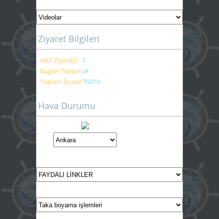
Ziyaret Bilgileri
Aktif Ziyaretçi
2
Bugün Toplam
24
Toplam Ziyaret
702310
Hava Durumu