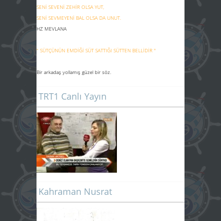
SENİ SEVENİ ZEHİR OLSA YUT,
SENİ SEVMEYENİ BAL OLSA DA UNUT.
HZ MEVLANA
" SÜTÇÜNÜN EMDİĞİ SÜT SATTIĞI SÜTTEN BELLİDİR "
Bir arkadaş yollamış güzel bir söz.
TRT1 Canlı Yayın
Kahraman Nusrat