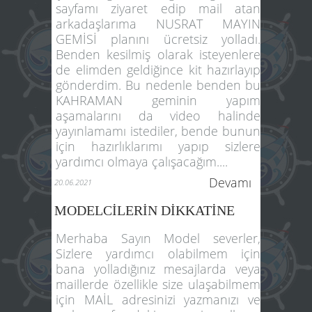
sayfamı ziyaret edip mail atan
arkadaşlarıma NUSRAT MAYIN
GEMİSİ planını ücretsiz yolladı.
Benden kesilmiş olarak isteyenlere
de elimden geldiğince kit hazırlayıp
gönderdim. Bu nedenle benden bu
KAHRAMAN geminin yapım
aşamalarını da video halinde
yayınlamamı istediler, bende bunun
için hazırlıklarımı yapıp sizlere
yardımcı olmaya çalışacağım....
Devamı
20.06.2021
MODELCİLERİN DİKKATİNE
Merhaba Sayın Model severler,
Sizlere yardımcı olabilmem için
bana yolladığınız mesajlarda veya
maillerde özellikle size ulaşabilmem
için MAİL adresinizi yazmanızı ve