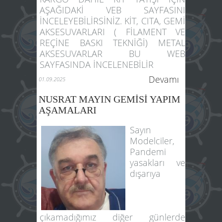
AŞAĞIDAKİ VEB SAYFASINI
İNCELEYEBİLİRSİNİZ. KİT, CITA, GEMİ
AKSESUVARLARI ( FİLAMENT VE
REÇİNE BASKI TEKNİĞİ) METAL
AKSESUVARLAR BU WEB
SAYFASINDA İNCELENEBİLİR
Devamı
01.09.2025
NUSRAT MAYIN GEMİSİ YAPIM
AŞAMALARI
Sayın
Modelciler,
Pandemi
yasakları ve
dışarıya
çıkamadığımız diğer günlerde