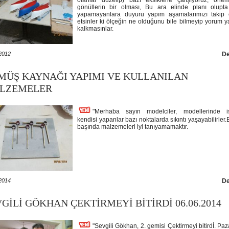
olanlar düzelip) bazı eksiklerle çalışıyoruz, önem
gönüllerin bir olması, Bu ara elinde planı olupt
yapamayanlara duyuru yapım aşamalarımızı takip et
etsinler ki ölçeğin ne olduğunu bile bilmeyip yorum
kalkmasınlar.
2012
D
MÜŞ KAYNAĞI YAPIMI VE KULLANILAN
LZEMELER
"Merhaba sayın modelciler, modellerinde iş
kendisi yapanlar bazı noktalarda sıkıntı yaşayabilirler.
başında malzemeleri iyi tanıyamamaktır.
2014
D
GİLİ GÖKHAN ÇEKTİRMEYİ BİTİRDİ 06.06.2014
"Sevgili Gökhan, 2. gemisi Çektirmeyi bitirdİ. Pa