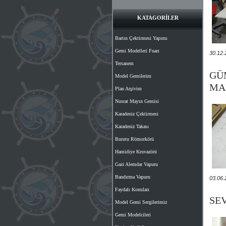
KATAGORİLER
Bartın Çektirmesi Yapımı
Gemi Modelleri Fuarı
30.12.
Tersanem
GÜ
Model Gemilerim
MA
Plan Arşivim
Nusrat Mayın Gemisi
Karadeniz Çektirmesi
Karadeniz Takası
Burutu Römorkörü
Hamidiye Kruvazörü
Gazi Alemdar Vapuru
Bandırma Vapuru
03.06.
Faydalı Konuları
SEV
Model Gemi Sergilerimiz
Gemi Modelcileri