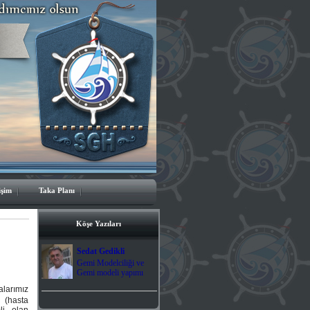
işim
Taka Planı
Köşe Yazıları
Sedat Gedikli
Gemi Modelciliği ve
Gemi modeli yapımı
alarımız
 (hasta