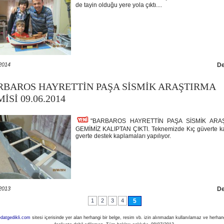
de tayin olduğu yere yola çıktı....
2014
D
RBAROS HAYRETTİN PAŞA SİSMİK ARAŞTIRMA
İSİ 09.06.2014
"BARBAROS HAYRETTİN PAŞA SİSMİK ARA
GEMİMİZ KALIPTAN ÇIKTI. Teknemizde Kıç güverte kat
gverte destek kaplamaları yapılıyor.
2013
D
1
2
3
4
5
atgedikli.com
sitesi içerisinde yer alan herhangi bir belge, resim vb. izin alınmadan kullanılamaz ve herhangi