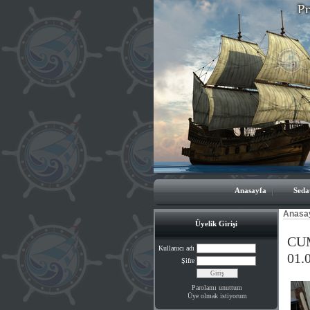
Anasayfa
Seda
Anasa
Üyelik Girişi
CU
Kullanıcı adı
01.
Şifre
Parolamı unuttum
Üye olmak istiyorum