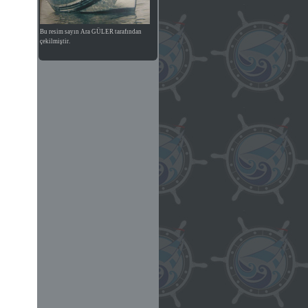
Bu resim sayın Ara GÜLER tarafından
çekilmiştir.