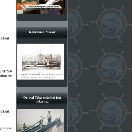
Kahraman Nusrat
evamı
ŞTIRMA
ları ve
Orjinal Taka resimleri için
tıklayınız
evamı
 bir ticari