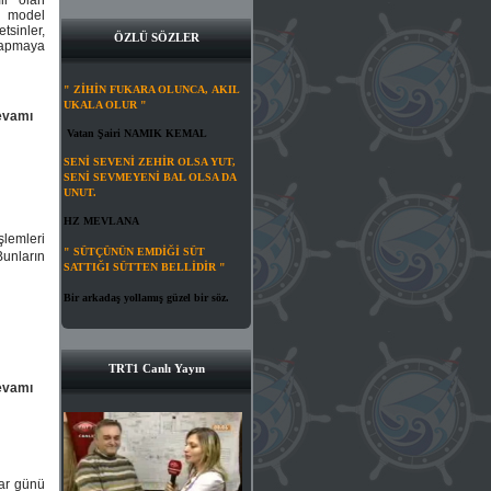
li olan
a model
sinler,
ÖZLÜ SÖZLER
 yapmaya
" ZİHİN FUKARA OLUNCA, AKIL
UKALA OLUR "
evamı
Vatan Şairi NAMIK KEMAL
SENİ SEVENİ ZEHİR OLSA YUT,
SENİ SEVMEYENİ BAL OLSA DA
UNUT.
HZ MEVLANA
lemleri
" SÜTÇÜNÜN EMDİĞİ SÜT
Bunların
SATTIĞI SÜTTEN BELLİDİR "
Bir arkadaş yollamış güzel bir söz.
TRT1 Canlı Yayın
evamı
zar günü