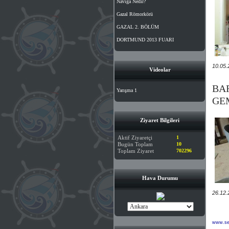
Naviga Nedir?
Gazal Römorkörü
GAZAL 2. BÖLÜM
DORTMUND 2013 FUARI
10.05.
Videolar
BA
Yarışma 1
GEM
Ziyaret Bilgileri
Aktif Ziyaretçi
1
Bugün Toplam
10
Toplam Ziyaret
702296
Hava Durumu
26.12.
www.sed