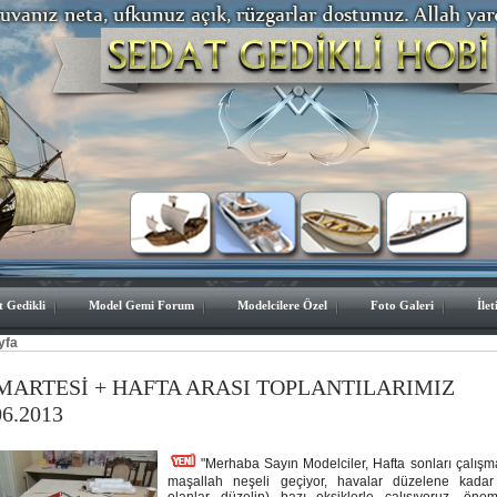
t Gedikli
Model Gemi Forum
Modelcilere Özel
Foto Galeri
İlet
yfa
MARTESİ + HAFTA ARASI TOPLANTILARIMIZ
06.2013
"Merhaba Sayın Modelciler, Hafta sonları çalışm
maşallah neşeli geçiyor, havalar düzelene kadar