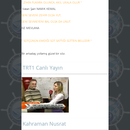
" ZİHİN FUKARA OLUNCA, AKIL UKALA OLUR "
Vatan Şairi NAMIK KEMAL
SENİ SEVENİ ZEHİR OLSA YUT,
SENİ SEVMEYENİ BAL OLSA DA UNUT.
HZ MEVLANA
" SÜTÇÜNÜN EMDİĞİ SÜT SATTIĞI SÜTTEN BELLİDİR "
Bir arkadaş yollamış güzel bir söz.
TRT1 Canlı Yayın
Kahraman Nusrat