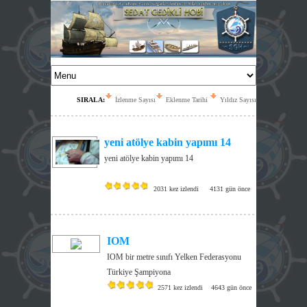
SIRALA:
İzlenme Sayısı
Eklenme Tarihi
Yıldız Sayısı
yeni atölye kabin yapımı 14
yeni atölye kabin yapımı 14
2031 kez izlendi
4131 gün önce
IOM
IOM bir metre sınıfı Yelken Federasyonu
Türkiye Şampiyona
2571 kez izlendi
4643 gün önce