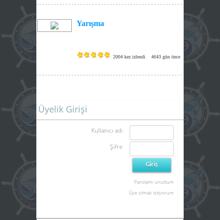
Yarışma
2004 kez izlendi
4643 gün önce
Üyelik Girişi
Kullanıcı adı
Şifre
Parolamı unuttum
Üye olmak istiyorum