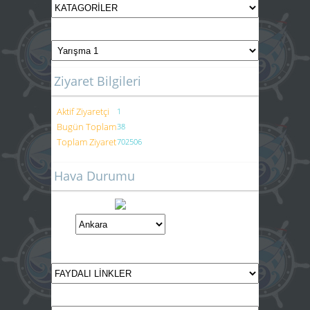
Ziyaret Bilgileri
Aktif Ziyaretçi
1
Bugün Toplam
38
Toplam Ziyaret
702506
Hava Durumu