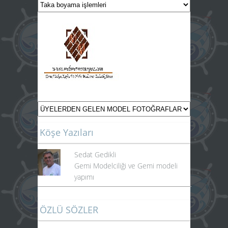
Köşe Yazıları
Sedat Gedikli
Gemi Modelciliği ve Gemi modeli
yapımı
ÖZLÜ SÖZLER